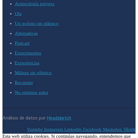
Arqueología playera
Ola
Un océano sin plástico
Alternativas
Podcast
Experimentos
Experiencias
Málaga sin plástico
Recuento
No estamos solos
Análisis de datos por
Headsketch
Youtube
Instagram
Linkedin
Facebook
Mastodon
Tiktok
Esta web utiliza cookies. Si continúas navegando, entendemos que