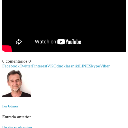
0 comentarios
0
Facebook
Twitter
Pinterest
VK
Odnoklassniki
LINE
Skype
Viber
Fer Gómez
Entrada anterior
Un alto en el camino