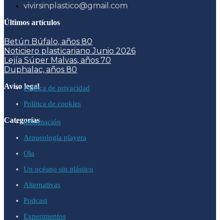
vivirsinplastico@gmail.com
Últimos artículos
Betún Búfalo, años 80
Noticiero plasticariano Junio 2026
Lejía Súper Malvas, años 70
Duphalac, años 80
Aviso legal
Política de privacidad
Política de cookies
Categorías
información
Arqueología playera
Ola
Un océano sin plástico
Alternativas
Podcast
Experimentos