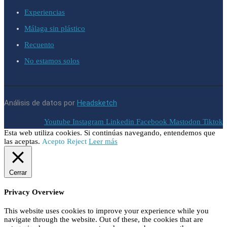
Experiencias
Málaga sin plástico
Recuento
No estamos solos
Análisis de datos por
Headsketch
Youtube
Instagram
Linkedin
Facebook
Mastodon
Tiktok
Esta web utiliza cookies. Si continúas navegando, entendemos que
las aceptas.
Acepto
Reject
Leer más
Cerrar
Privacy Overview
This website uses cookies to improve your experience while you
navigate through the website. Out of these, the cookies that are