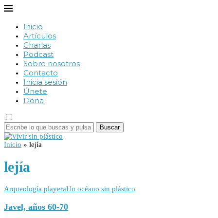
Inicio
Artículos
Charlas
Podcast
Sobre nosotros
Contacto
Inicia sesión
Únete
Dona
Buscar
Inicio
»
lejía
lejía
Arqueología playera
Un océano sin plástico
Javel, años 60-70