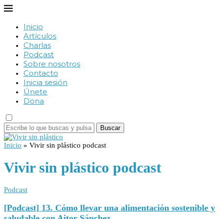
Inicio
Artículos
Charlas
Podcast
Sobre nosotros
Contacto
Inicia sesión
Únete
Dona
Buscar
Inicio
»
Vivir sin plástico podcast
Vivir sin plástico podcast
Podcast
[Podcast] 13. Cómo llevar una alimentación sostenible y
saludable con Aitor Sánchez