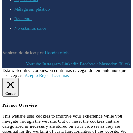
Málaga sin plástico
Recuento
No estamos solos
Análisis de datos por
Headsketch
Youtube
Instagram
Linkedin
Facebook
Mastodon
Tiktok
Esta web utiliza cookies. Si continúas navegando, entendemos que
las aceptas.
Acepto
Reject
Leer más
Cerrar
Privacy Overview
This website uses cookies to improve your experience while you
navigate through the website. Out of these, the cookies that are
categorized as necessary are stored on your browser as they are
essential for the working of basic functionalities of the website. We