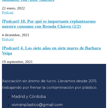
22 enero, 2022
Podcast
[Podcast] 10. Por qué es importante replantearnos
nuestro consumo con Brenda Chávez (2/2)
4 diciembre, 2021
Podcast
[Podcast] 4. Los siete años en siete mares de Barbara
Veiga
19 septiembre, 2021
Asociación sin ánimo de lucro. Llevamos desde 2015
trabajando por frenar la contaminación por plástico.
Madrid y Córdoba
vivirsinplastico@gmail.com