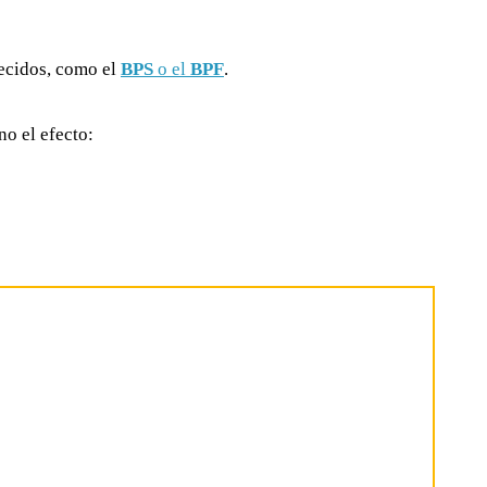
recidos, como el
BPS
o el
BPF
.
o el efecto: