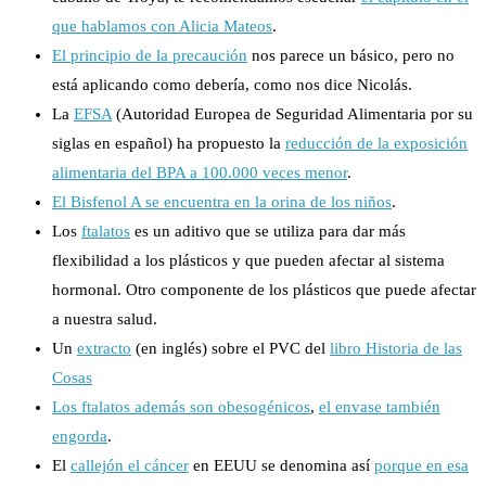
que hablamos con Alicia Mateos
.
El principio de la precaución
nos parece un básico, pero no
está aplicando como debería, como nos dice Nicolás.
La
EFSA
(Autoridad Europea de Seguridad Alimentaria por su
siglas en español) ha propuesto la
reducción de la exposición
alimentaria del BPA a 100.000 veces menor
.
El Bisfenol A se encuentra en la orina de los niños
.
Los
ftalatos
es un aditivo que se utiliza para dar más
flexibilidad a los plásticos y que pueden afectar al sistema
hormonal. Otro componente de los plásticos que puede afectar
a nuestra salud.
Un
extracto
(en inglés) sobre el PVC del
libro
Historia de las
Cosas
Los ftalatos además son obesogénicos
,
el envase también
engorda
.
El
callejón el cáncer
en EEUU se denomina así
porque en esa