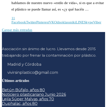
hablamos de nuestro nuevo «estilo de vida», si es que a evitar
el plástico se puede llamar así, es «¿y qué hacéis …
11
Facebook
Twitter
Pinterest
VK
Odnoklassniki
LINE
Skype
Viber
Cargar más entradas
Asociación sin ánimo de lucro. Llevamos desde 2015
trabajando por frenar la contaminación por plástico.
Madrid y Córdoba
vivirsinplastico@gmail.com
Últimos artículos
Betún Búfalo, años 80
Noticiero plasticariano Junio 2026
Lejía Súper Malvas, años 70
Duphalac, años 80