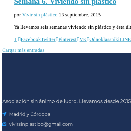
Semana 6. Viviendo sin plástico
por
Vivir sin plástico
13 septiembre, 2015
Ya llevamos seis semanas viviendo sin plástico y ésta úl
1
Facebook
Twitter
Pinterest
VK
Odnoklassniki
LINE
Cargar más entradas
Asociación sin ánimo de lucro. Llevamos desde 2015
Madrid y Córdoba
vivirsinplastico@gmail.com