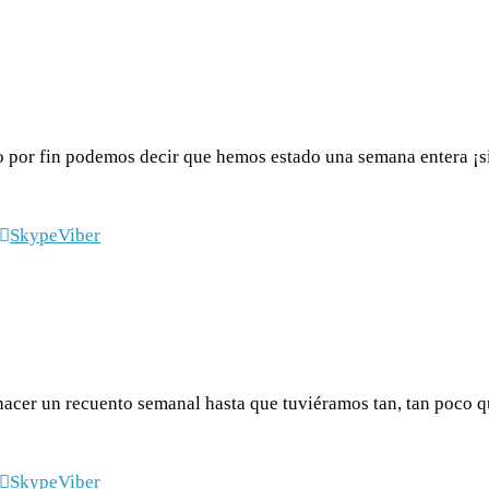
o por fin podemos decir que hemos estado una semana entera ¡si
Skype
Viber
hacer un recuento semanal hasta que tuviéramos tan, tan poc
Skype
Viber