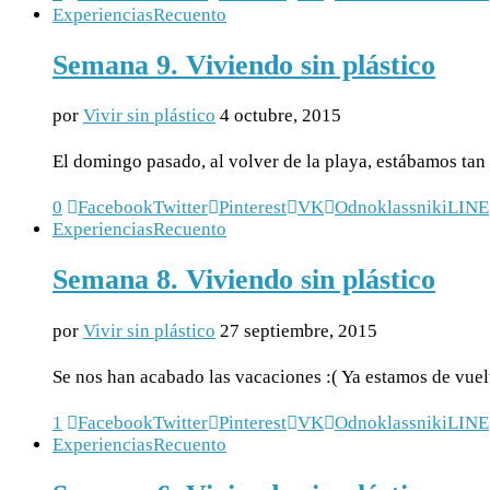
Experiencias
Recuento
Semana 9. Viviendo sin plástico
por
Vivir sin plástico
4 octubre, 2015
El domingo pasado, al volver de la playa, estábamos tan
0
Facebook
Twitter
Pinterest
VK
Odnoklassniki
LINE
Experiencias
Recuento
Semana 8. Viviendo sin plástico
por
Vivir sin plástico
27 septiembre, 2015
Se nos han acabado las vacaciones :( Ya estamos de vuel
1
Facebook
Twitter
Pinterest
VK
Odnoklassniki
LINE
Experiencias
Recuento