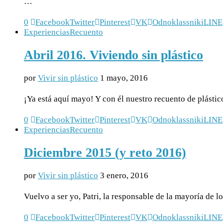
…
0
Facebook
Twitter
Pinterest
VK
Odnoklassniki
LINE
Experiencias
Recuento
Abril 2016. Viviendo sin plástico
por
Vivir sin plástico
1 mayo, 2016
¡Ya está aquí mayo! Y con él nuestro recuento de plástic
0
Facebook
Twitter
Pinterest
VK
Odnoklassniki
LINE
Experiencias
Recuento
Diciembre 2015 (y reto 2016)
por
Vivir sin plástico
3 enero, 2016
Vuelvo a ser yo, Patri, la responsable de la mayoría de 
0
Facebook
Twitter
Pinterest
VK
Odnoklassniki
LINE