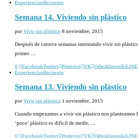
Experiencias
Recuento
Semana 14. Viviendo sin plástico
por
Vivir sin plástico
8 noviembre, 2015
Después de catorce semanas intentando vivir sin plástic
primer …
0
Facebook
Twitter
Pinterest
VK
Odnoklassniki
LINE
Experiencias
Recuento
Semana 13. Viviendo sin plástico
por
Vivir sin plástico
1 noviembre, 2015
Cuando empezamos a vivir sin plástico nos planteamos 
‘poco’ plástico es difícil de medir, …
0
Facebook
Twitter
Pinterest
VK
Odnoklassniki
LINE