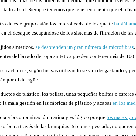
 como las tapas de las botellas de bebidas que también a veces 
stado al sol. Siempre tenemos que tener en cuenta que el plásti
tro de este grupo están los
microbeads, de los que te
hablábamo
n el desagüe escapándose de los sistemas de filtración de las a
ejidos sintéticos,
se desprenden un gran número de microfibras
.
entes del lavado de ropa sintética pueden contener más de 100 f
los cacharros, según los vas utilizando se van desgastando y per
én por el desagüe.
ductos de plástico, los pellets, unas pequeñas bolitas o esfera
o la mala gestión en las fábricas de plástico y acabar
en los med
ncia a la contaminación marina y es lógico porque
los mares y o
bsorben a través de las branquias. Si comes pescado, no querem
os importa. No nos importa la basura que generamos, es eso, bas