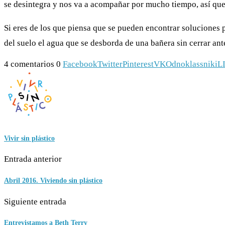
se desintegra y nos va a acompañar por mucho tiempo, así que 
Si eres de los que piensa que se pueden encontrar soluciones 
del suelo el agua que se desborda de una bañera sin cerrar antes 
4 comentarios
0
Facebook
Twitter
Pinterest
VK
Odnoklassniki
L
Vivir sin plástico
Entrada anterior
Abril 2016. Viviendo sin plástico
Siguiente entrada
Entrevistamos a Beth Terry