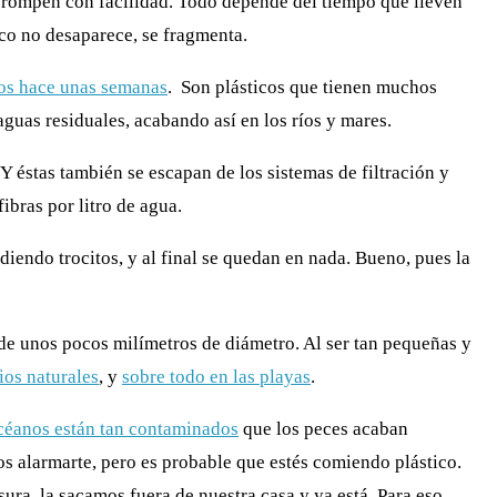
se rompen con facilidad. Todo depende del tiempo que lleven
co no desaparece, se fragmenta.
s hace unas semanas
. Son plásticos que tienen muchos
guas residuales, acabando así en los ríos y mares.
 Y éstas también se escapan de los sistemas de filtración y
ibras por litro de agua.
diendo trocitos, y al final se quedan en nada. Bueno, pues la
s de unos pocos milímetros de diámetro. Al ser tan pequeñas y
ios naturales
, y
sobre todo en las playas
.
céanos están tan contaminados
que los peces acaban
os alarmarte, pero es probable que estés comiendo plástico.
ura, la sacamos fuera de nuestra casa y ya está. Para eso