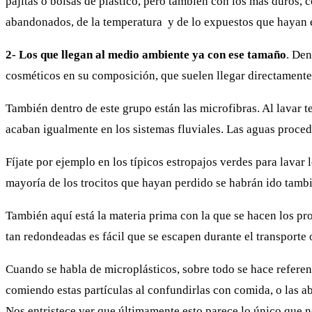
pajitas o bolsas de plástico, pero también con los más duros,
abandonados, de la temperatura y de lo expuestos que hayan e
2- Los que llegan al medio ambiente ya con ese tamaño
. Den
cosméticos en su composición, que suelen llegar directamente e
También dentro de este grupo están las microfibras.
Al lavar t
acaban igualmente en los sistemas fluviales. Las aguas proced
Fíjate por ejemplo en los típicos estropajos verdes para lavar 
mayoría de los trocitos que hayan perdido se habrán ido tambi
También aquí está la materia prima con la que se hacen los pro
tan redondeadas es fácil que se escapen durante el transporte 
Cuando se habla de microplásticos, sobre todo se hace refere
comiendo estas partículas al confundirlas con comida, o las a
Nos entristece ver que últimamente esto parece lo único que n