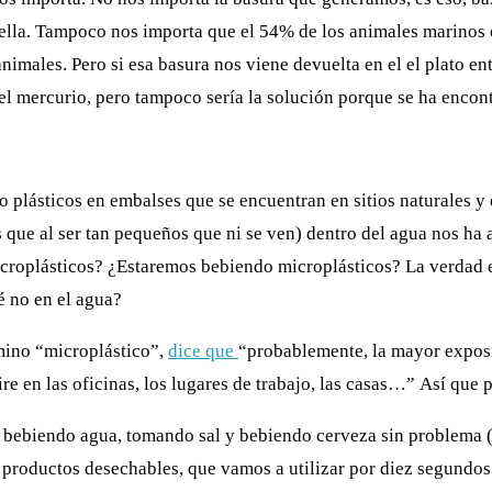
ella. Tampoco nos importa que el 54% de los animales marinos o
animales. Pero si esa basura nos viene devuelta en el el plato 
el mercurio, pero
tampoco sería la solución porque se ha encont
 plásticos en embalses que se encuentran en sitios naturales y
los que al ser tan pequeños que ni se ven) dentro del agua nos h
microplásticos? ¿Estaremos bebiendo microplásticos? La verdad e
é no en el agua?
mino “microplástico”,
dice
que
“probablemente, la mayor expos
ire en las oficinas, los lugares de trabajo, las casas…”
Así que p
ebiendo agua, tomando sal y bebiendo cerveza sin problema (me
r productos desechables, que vamos a utilizar por diez segundo