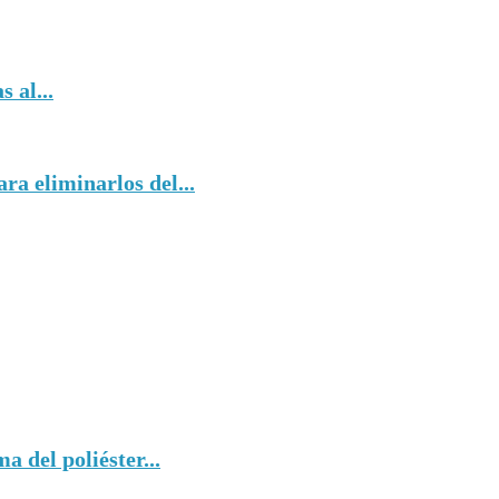
 al...
ra eliminarlos del...
 del poliéster...