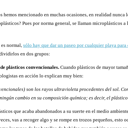
os hemos mencionado en muchas ocasiones, en realidad nunca l
lásticos? Pues por norma general, se llaman microplásticos a l
 es n
ormal
,
sólo hay que dar un paseo por cualquier playa para
dividirlos en dos grupos:
de plásticos convencionales.
Cuando plásticos de mayor tamaño
logistas en acción
lo explican muy bien:
ncionales) son los rayos ultravioleta procedentes del sol. Con 
ir ningún cambio en su composición química; es decir, el plásti
ásticos que acaba abandonados a su suerte en el medio ambiente
ces, vas a recoger algo y se rompe en trozos pequeños, esto oc