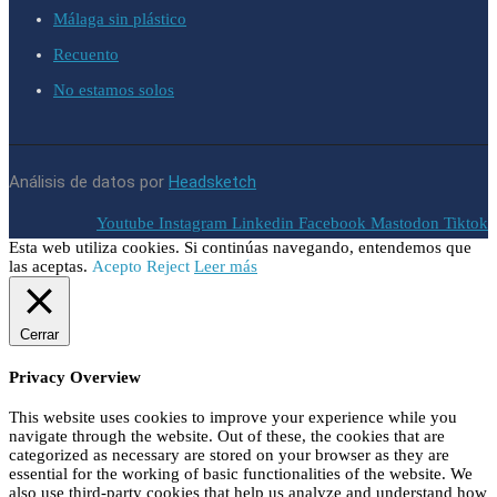
Málaga sin plástico
Recuento
No estamos solos
Análisis de datos por
Headsketch
Youtube
Instagram
Linkedin
Facebook
Mastodon
Tiktok
Esta web utiliza cookies. Si continúas navegando, entendemos que
las aceptas.
Acepto
Reject
Leer más
Cerrar
Privacy Overview
This website uses cookies to improve your experience while you
navigate through the website. Out of these, the cookies that are
categorized as necessary are stored on your browser as they are
essential for the working of basic functionalities of the website. We
also use third-party cookies that help us analyze and understand how