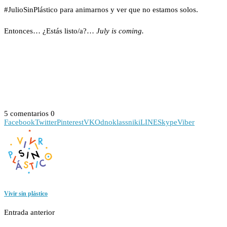
#JulioSinPlástico para animarnos y ver que no estamos solos.
Entonces… ¿Estás listo/a?…
July is coming.
5 comentarios
0
Facebook
Twitter
Pinterest
VK
Odnoklassniki
LINE
Skype
Viber
Vivir sin plástico
Entrada anterior