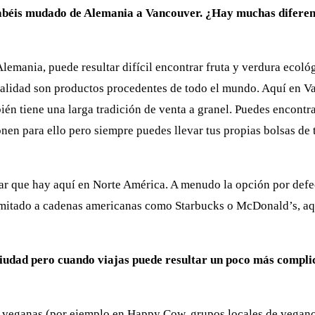
béis mudado de Alemania a Vancouver. ¿Hay muchas diferencias
lemania, puede resultar difícil encontrar fruta y verdura ecol
alidad son productos procedentes de todo el mundo. Aquí en Van
én tiene una larga tradición de venta a granel. Puedes encontr
ponen para ello pero siempre puedes llevar tus propias bolsas de
rar que hay aquí en Norte América. A menudo la opción por defec
 limitado a cadenas americanas como Starbucks o McDonald’s, aqu
 ciudad pero cuando viajas puede resultar un poco más compli
veganas (por ejemplo en Happy Cow, grupos locales de veganos 