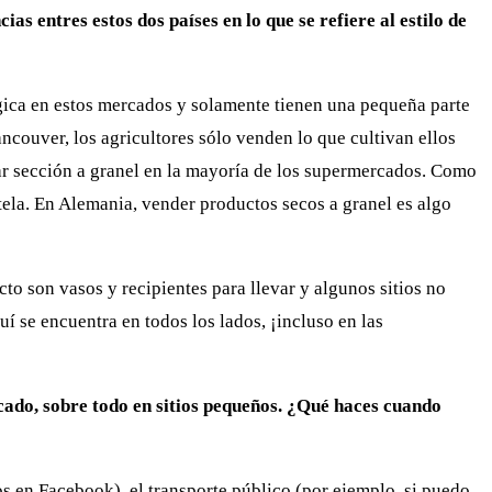
 entres estos dos países en lo que se refiere al estilo de
ógica en estos mercados y solamente tienen una pequeña parte
couver, los agricultores sólo venden lo que cultivan ellos
ar sección a granel en la mayoría de los supermercados. Como
 tela. En Alemania, vender productos secos a granel es algo
to son vasos y recipientes para llevar y algunos sitios no
í se encuentra en todos los lados, ¡incluso en las
cado, sobre todo en sitios pequeños. ¿Qué haces cuando
en Facebook), el transporte público (por ejemplo, si puedo