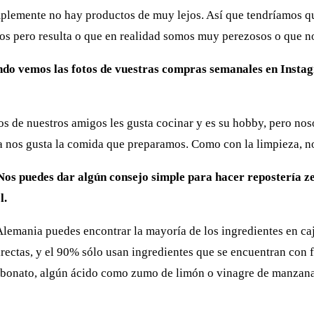
lemente no hay productos de muy lejos. Así que tendríamos qu
os pero resulta o que en realidad somos muy perezosos o que no
Cuando vemos las fotos de vuestras compras semanales en Ins
hos de nuestros amigos les gusta cocinar y es su hobby, pero n
os gusta la comida que preparamos. Como con la limpieza, no no
¿Nos puedes dar algún consejo simple para hacer repostería 
l.
lemania puedes encontrar la mayoría de los ingredientes en caj
irectas, y el 90% sólo usan ingredientes que se encuentran con fa
carbonato, algún ácido como zumo de limón o vinagre de manzana