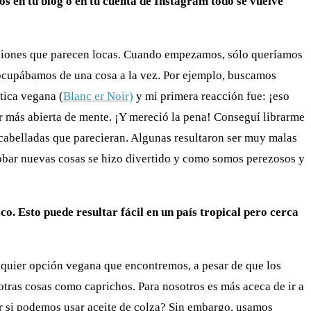
 en tu blog o en tu cuenta de Instagram todo se vuelve
pciones que parecen locas. Cuando empezamos, sólo queríamos
 ocupábamos de una cosa a la vez. Por ejemplo, buscamos
tica vegana (
Blanc er Noir)
y mi primera reacción fue: ¡eso
r más abierta de mente. ¡Y mereció la pena! Conseguí librarme
scabelladas que parecieran. Algunas resultaron ser muy malas
obar nuevas cosas se hizo divertido y como somos perezosos y
. Esto puede resultar fácil en un país tropical pero cerca
uier opción vegana que encontremos, a pesar de que los
otras cosas como caprichos. Para nosotros es más aceca de ir a
r si podemos usar aceite de colza? Sin embargo, usamos