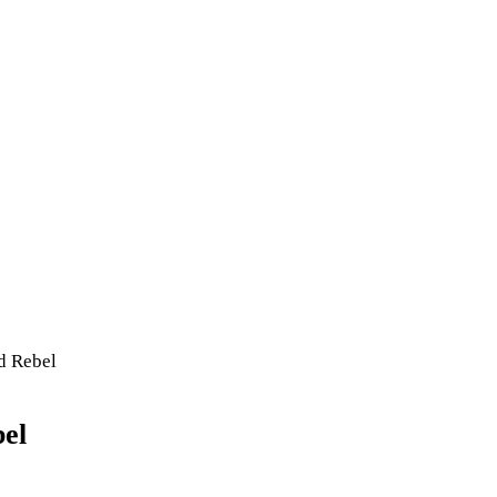
d Rebel
bel