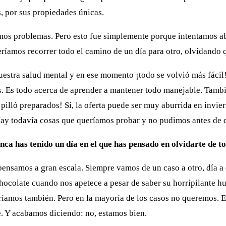
s, por sus propiedades únicas.
imos problemas. Pero esto fue simplemente porque intentamos a
ríamos recorrer todo el camino de un día para otro, olvidando 
uestra salud mental y en ese momento ¡todo se volvió más fácil
as. Es todo acerca de aprender a mantener todo manejable. Tamb
pilló preparados! Sí, la oferta puede ser muy aburrida en invier
Hay todavía cosas que queríamos probar y no pudimos antes de 
a has tenido un día en el que has pensado en olvidarte de 
nsamos a gran escala. Siempre vamos de un caso a otro, día a
colate cuando nos apetece a pesar de saber su horripilante hue
ríamos también. Pero en la mayoría de los casos no queremos. E
. Y acabamos diciendo: no, estamos bien.