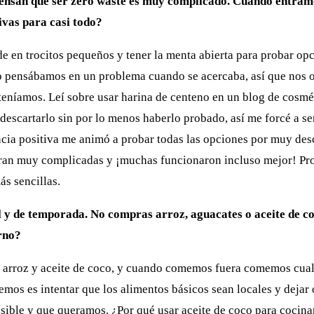
nsan que ser zero waste es muy complicado. Cuando entramos
ivas para casi todo?
e en trocitos pequeños y tener la menta abierta para probar o
Sólo pensábamos en un problema cuando se acercaba, así que nos
teníamos. Leí sobre usar harina de centeno en un blog de cosmé
escartarlo sin por lo menos haberlo probado, así me forcé a se
encia positiva me animó a probar todas las opciones por muy de
eran muy complicadas y ¡muchas funcionaron incluso mejor! Pr
ás sencillas.
y de temporada. No compras arroz, aguacates o aceite de coco
rno?
arroz y aceite de coco, y cuando comemos fuera comemos cualq
mos es intentar que los alimentos básicos sean locales y dejar 
ible y que queramos. ¿Por qué usar aceite de coco para cocina