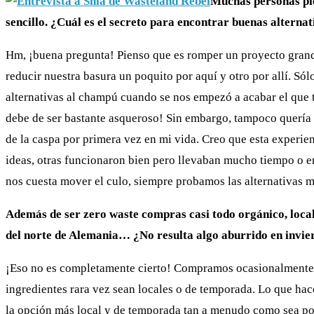
Muchas personas pie
sencillo. ¿Cuál es el secreto para encontrar buenas alternat
Hm, ¡buena pregunta! Pienso que es romper un proyecto grand
reducir nuestra basura un poquito por aquí y otro por allí. 
alternativas al champú cuando se nos empezó a acabar el que 
debe de ser bastante asqueroso! Sin embargo, tampoco quería d
de la caspa por primera vez en mi vida. Creo que esta experi
ideas, otras funcionaron bien pero llevaban mucho tiempo o 
nos cuesta mover el culo, siempre probamos las alternativas m
Además de ser zero waste compras casi todo orgánico, local 
del norte de Alemania… ¿No resulta algo aburrido en invie
¡Eso no es completamente cierto! Compramos ocasionalmente 
ingredientes rara vez sean locales o de temporada. Lo que hace
la opción más local y de temporada tan a menudo como sea pos