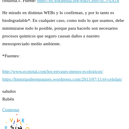
celulosa.». Fuente:
https://es.wikipedia.org/wiki/Celof%C3%A1n
He mirado en distintas WEBs y lo confirman, y por lo tanto es
biodegradable*. En cualquier caso, como todo lo que usamos, debe
minimizarse todo lo posible, porque para hacerlo son necesarios
procesos quimicos que seguro causan daños a nuestro
menospreciado medio ambiente.
*Fuentes:
http://www.ecototal.com/los-envases-menos-ecologicos/
https://historiasdeempaques.wordpress.com/2013/07/11/el-celofan/
saludos
Rubén
Contestar