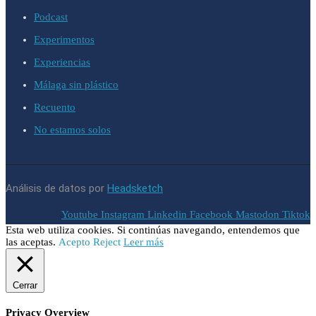
Podcast
Experimentos
Experiencias
Málaga sin plástico
Recuento
No estamos solos
Análisis de datos por
Headsketch
Youtube
Instagram
Linkedin
Facebook
Mastodon
Tiktok
Esta web utiliza cookies. Si continúas navegando, entendemos que
las aceptas.
Acepto
Reject
Leer más
Cerrar
Privacy Overview